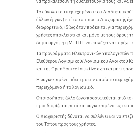
να προκαλέσουν τη δυσλειτουργία τους και να ε
Το σύνολο του περιεχομένου του Διαδικτυακού
άλλων έργων) επί του οποίου ο Διαχειριστής έχ
διαφορετικό, ιδίως όταν πρόκειται για περιεχ
χρήστες αποκλειστικά και μόνο με τους όρους τη
δημιουργός ή η Μ.Ι.Ι.Π.Ι. να επιλέξει να παρέχε
Τα προγράμματα Ηλεκτρονικών Υπολογιστών που
Ελεύθερου Λογισμικού/ Λογισμικού Ανοικτού Κώδ
και της Open Source Initiative σχετικά με τις άδε
Η συγκεκριμένη άδεια με την οποία το περιεχόμ
περιεχόμενο ή το λογισμικό.
Οποιοδήποτε άλλο έργο προστατεύεται από το δί
προσδιορίζεται ρητά και συγκεκριμένα ως τέτοι
Ο Διαχειριστής δύναται να συλλέγει και να επ
του Τόπου προς τους χρήστες.