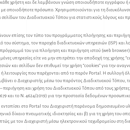
κάθε χρήστη και δε λαμβάνουν γνώση οποιουδήποτε εγγράφου ή α
 με οποιοδήποτε πρόσωπο. Χρησιμοποιούνται για τη διευκόλυνσ
σελίδων του Διαδικτυακού Τόπου για στατιστικούς λόγους και προ
άνουν επίσης τον τύπο του προγράμματος πλοήγησης και περιήγησ
ικό του σύστημα, τον παροχέα διαδικτυακών υπηρεσιών (ISP) και λ
 πρόγραμμά του για πλοήγηση και περιήγηση ιστού (web browser) 
ιμένες υπηρεσίες είτε να μην επιτρέπει την αποδοχή της χρήσης “
ιών και σελίδων δεν επιθυμεί την χρήση “cookies” για την αναγνώ
ις ή λειτουργίες που παρέχονται από το παρόν Portal. Η συλλογή
άνει ο Διαχειριστής μέσω του παρόντος Διαδικτυακού Τόπου, τα
– περιήγηση και χρήση του Διαδικτυακού Τόπου από τους χρήστε
/679 και το Ν. 4624/2019) για την προστασία δεδομένων προσωπικ
εντοπίσει στο Portal του Διαχειριστή παράνομα δημοσιευμένο υλ
ικό δίκαιο πνευματικής ιδιοκτησίας και β) για τη χρήση του οποί
πτώς με τον Διαχειριστή μέσω ηλεκτρονικού ταχυδρομείου στη δ