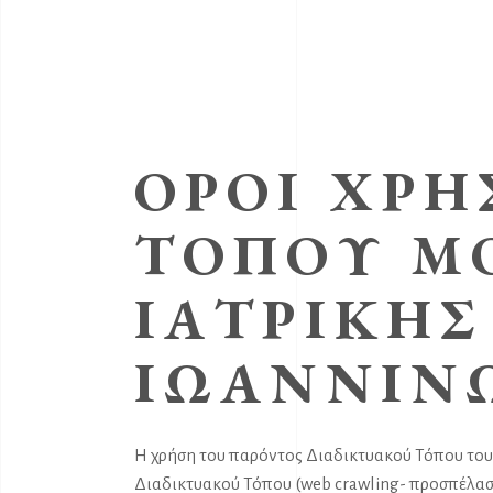
ΌΡΟΙ ΧΡΉ
ΤΌΠΟΥ ΜΟ
ΙΑΤΡΙΚΉΣ
ΙΩΑΝΝΊΝ
Η χρήση του παρόντος Διαδικτυακού Τόπου του 
Διαδικτυακού Τόπου (web crawling- προσπέλασ