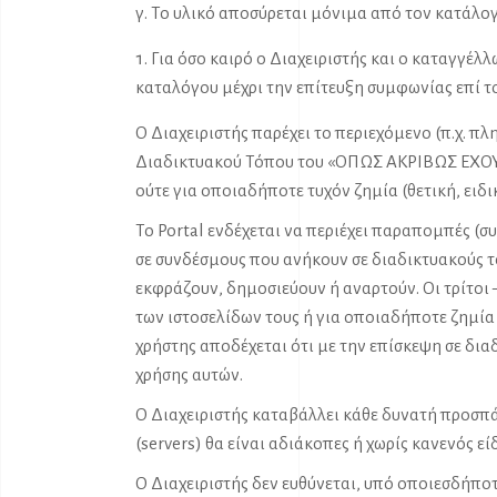
γ. Το υλικό αποσύρεται μόνιμα από τον κατάλο
Για όσο καιρό ο Διαχειριστής και ο καταγγέ
καταλόγου μέχρι την επίτευξη συμφωνίας επί τ
Ο Διαχειριστής παρέχει το περιεχόμενο (π.χ. π
Διαδικτυακού Τόπου του «ΟΠΩΣ ΑΚΡΙΒΩΣ ΕΧΟΥΝ».
ούτε για οποιαδήποτε τυχόν ζημία (θετική, ειδ
Το Portal ενδέχεται να περιέχει παραπομπές (
σε συνδέσμους που ανήκουν σε διαδικτυακούς τ
εκφράζουν, δημοσιεύουν ή αναρτούν. Οι τρίτοι
των ιστοσελίδων τους ή για οποιαδήποτε ζημία
χρήστης αποδέχεται ότι με την επίσκεψη σε δι
χρήσης αυτών.
Ο Διαχειριστής καταβάλλει κάθε δυνατή προσπάθ
(servers) θα είναι αδιάκοπες ή χωρίς κανενός 
Ο Διαχειριστής δεν ευθύνεται, υπό οποιεσδήπο