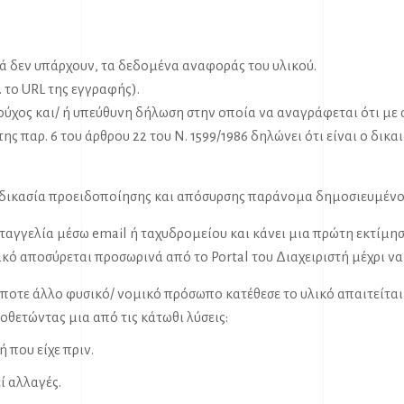
ά δεν υπάρχουν, τα δεδομένα αναφοράς του υλικού.
. το URL της εγγραφής).
ιούχος και/ ή υπεύθυνη δήλωση στην οποία να αναγράφεται ότι με 
ς παρ. 6 του άρθρου 22 του Ν. 1599/1986 δηλώνει ότι είναι ο δικ
ιαδικασία προειδοποίησης και απόσυρσης παράνομα δημοσιευμένου
αταγγελία μέσω email ή ταχυδρομείου και κάνει μια πρώτη εκτίμησ
κό αποσύρεται προσωρινά από το Portal του Διαχειριστή μέχρι να 
δήποτε άλλο φυσικό/ νομικό πρόσωπο κατέθεσε το υλικό απαιτείται
οθετώντας μια από τις κάτωθι λύσεις:
 που είχε πριν.
ί αλλαγές.