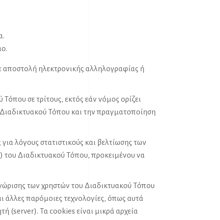
α.
μο.
 σε αποστολή ηλεκτρονικής αλληλογραφίας ή
Τόπου σε τρίτους, εκτός εάν νόμος ορίζει
ου Διαδικτυακού Τόπου και την πραγματοποίηση
 για λόγους στατιστικούς και βελτίωσης των
r) του Διαδικτυακού Τόπου, προκειμένου να
νώρισης των χρηστών του Διαδικτυακού Τόπου
ι άλλες παρόμοιες τεχνολογίες, όπως αυτά
(server). Τα cookies είναι μικρά αρχεία