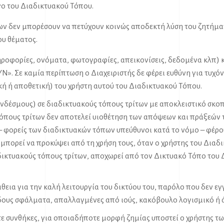
γο του Διαδικτυακού Τόπου.
λλων δεν μπορέσουν να πετύχουν κοινώς αποδεκτή λύση του ζητήμα
ου θέματος.
ληροφορίες, ονόματα, φωτογραφίες, απεικονίσεις, δεδομένα κλπ) κ
 Σε καμία περίπτωση ο Διαχειριστής δε φέρει ευθύνη για τυχόν 
ική ή αποθετική) του χρήστη αυτού του Διαδικτυακού Τόπου.
συνδέσμους) σε διαδικτυακούς τόπους τρίτων με αποκλειστικό σ
όπους τρίτων δεν αποτελεί υιοθέτηση των απόψεων και πράξεών 
 – φορείς των διαδικτυακών τόπων υπεύθυνοι κατά το νόμο – φέρο
 μπορεί να προκύψει από τη χρήση τους, όταν ο χρήστης του Διαδ
αδικτυακούς τόπους τρίτων, αποχωρεί από τον Δικτυακό Τόπο του 
εια για την καλή λειτουργία του δικτύου του, παρόλο που δεν εγγ
είδους σφάλματα, απαλλαγμένες από ιούς, κακόβουλο λογισμικό ή 
τε συνθήκες, για οποιαδήποτε μορφή ζημίας υποστεί ο χρήστης τω