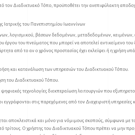
ό τον Διαδικτυακό Τόπο, προϋποθέτει την ανεπιφύλακτη αποδο
της Ιατρικής του Πανεπιστημίου Ιωαννίνων
νων, λογισμικού, βάσεων δεδομένων, μεταδεδομένων, κειμένων, ε
 έργου του πνεύματος που μπορεί να αποτελεί αντικείμενο του 
άρτητα από το αν ο χρόνος προστασίας έχει εκλείψει ή η χρήση υπά
χρήση και κατανάλωση των υπηρεσιών του Διαδικτυακού Τόπου.
ήση του Διαδικτυακού Τόπου.
ε ψηφιακές τεχνολογίες διεκπεραίωση λειτουργιών που εξυπηρετού
οι εγγράφονται στις παρεχόμενες από τον Διαχειριστή υπηρεσίες 
εται αποκλειστικά και μόνο για νόμιμους σκοπούς, σύμφωνα με τ
πό τρίτους. Ο χρήστης του Διαδικτυακού Τόπου πρέπει να μην πρ