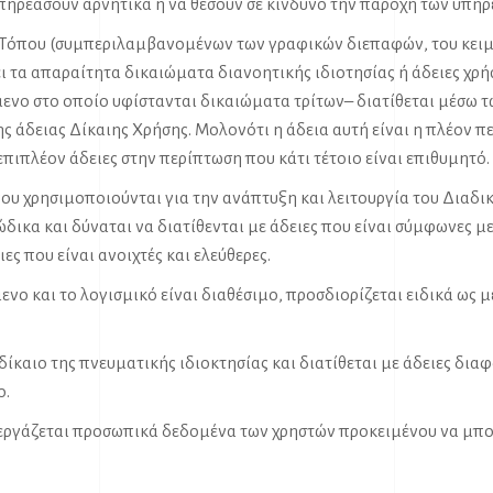
πηρεάσουν αρνητικά ή να θέσουν σε κίνδυνο την παροχή των υπηρ
 Τόπου (συμπεριλαμβανομένων των γραφικών διεπαφών, του κειμ
ει τα απαραίτητα δικαιώματα διανοητικής ιδιοτησίας ή άδειες χρή
όμενο στο οποίο υφίστανται δικαιώματα τρίτων– διατίθεται μέσω
ς άδειας Δίκαιης Χρήσης. Μολονότι η άδεια αυτή είναι η πλέον πε
ι επιπλέον άδειες στην περίπτωση που κάτι τέτοιο είναι επιθυμητό.
 χρησιμοποιούνται για την ανάπτυξη και λειτουργία του Διαδι
ικα και δύναται να διατίθενται με άδειες που είναι σύμφωνες με
ιες που είναι ανοιχτές και ελεύθερες.
ενο και το λογισμικό είναι διαθέσιμο, προσδιορίζεται ειδικά ως 
καιο της πνευματικής ιδιοκτησίας και διατίθεται με άδειες διαφ
ο.
εξεργάζεται προσωπικά δεδομένα των χρηστών προκειμένου να μπο