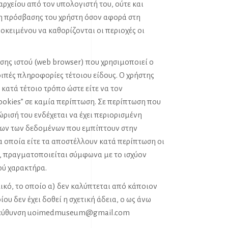
ρχείου από τον υπολογιστή του, ούτε και
η πρόσβασης του χρήστη όσον αφορά στη
κειμένου να καθορίζονται οι περιοχές οι
ης ιστού (web browser) που χρησιμοποιεί ο
οιπές πληροφορίες τέτοιου είδους. Ο χρήστης
κατά τέτοιο τρόπο ώστε είτε να τον
cookies” σε καμία περίπτωση. Σε περίπτωση που
ρισή του ενδέχεται να έχει περιορισμένη
 όλων των δεδομένων που εμπίπτουν στην
 οποία είτε τα αποστέλλουν κατά περίπτωση οι
ς, πραγματοποιείται σύμφωνα με το ισχύον
ού χαρακτήρα.
ικό, το οποίο α) δεν καλύπτεται από κάποιον
ου δεν έχει δοθεί η σχετική άδεια, ο ως άνω
ιεύθυνση
uoimedmuseum@gmail.com