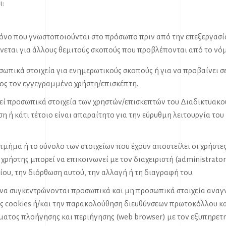
ι:
χρόνο που γνωστοποιούνται στο πρόσωπο πριν από την επεξεργασί
νεται για άλλους θεμιτούς σκοπούς που προβλέπονται από το νό
οσωπικά στοιχεία για ενημερωτικούς σκοπούς ή για να προβαίνει
ος τον εγγεγραμμένο χρήστη/επισκέπτη.
εί προσωπικά στοιχεία των χρηστών/επισκεπτών του Διαδικτυακού 
η ή κάτι τέτοιο είναι απαραίτητο για την εύρυθμη λειτουργία τ
 τμήμα ή το σύνολο των στοιχείων που έχουν αποστείλει οι χρήστες
ρήστης μπορεί να επικοινωνεί με τον διαχειριστή (administrato
ου, την διόρθωση αυτού, την αλλαγή ή τη διαγραφή του.
 να συγκεντρώνονται προσωπικά και μη προσωπικά στοιχεία αναγ
ς cookies ή/και την παρακολούθηση διευθύνσεων πρωτοκόλλου κα
τος πλοήγησης και περιήγησης (web browser) με τον εξυπηρετητή 